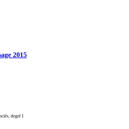
sage 2015
iés, degré I