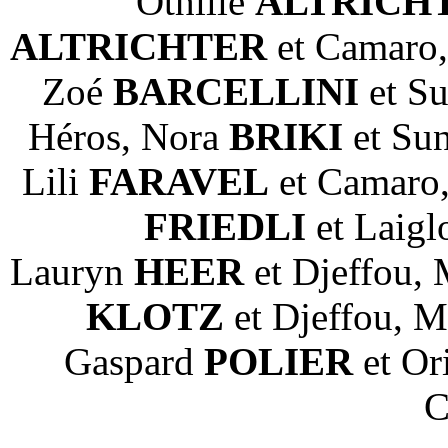
Othilie
ALTRICH
ALTRICHTER
et Camaro,
Zoé
BARCELLINI
et Su
Héros, Nora
BRIKI
et Sun
Lili
FARAVEL
et Camaro
FRIEDLI
et Laigl
Lauryn
HEER
et Djeffou, 
KLOTZ
et Djeffou, 
Gaspard
POLIER
et Or
C